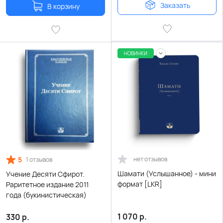
Заказать
В корзину
НОВИНКИ
5
нет отзывов
1 отзывов
Шамати (Услышанное) - мини
Учение Десяти Сфирот.
формат [LKR]
Раритетное издание 2011
года (букинистическая)
1 070
р.
330
р.