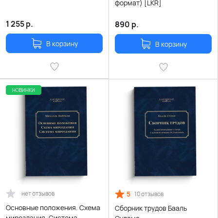
формат) [LKR]
1 255
р.
890
р.
В корзину
В корзину
НОВИНКИ
нет отзывов
5
10 отзывов
Основные положения. Схема
Сборник трудов Бааль
мироздания. Система