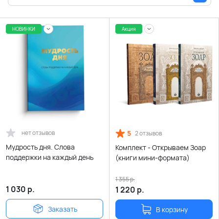
НОВИНКИ
Акция
нет отзывов
5
2 отзывов
Мудрость дня. Слова
Комплект - Открываем Зоар
поддержки на каждый день
(книги мини-формата)
1 355
р.
1 030
р.
1 220
р.
Заказать
В корзину