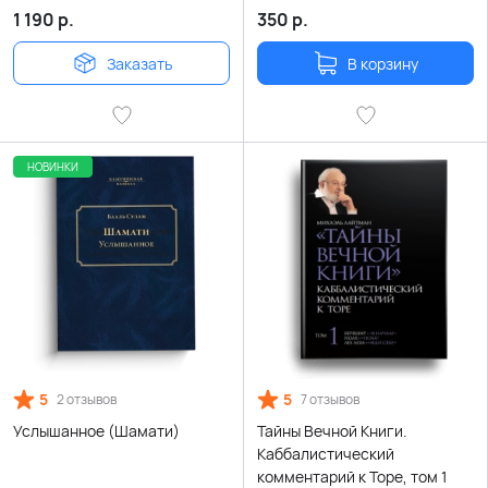
1 190
р.
350
р.
Заказать
В корзину
НОВИНКИ
5
5
2 отзывов
7 отзывов
Услышанное (Шамати)
Тайны Вечной Книги.
Каббалистический
комментарий к Торе, том 1