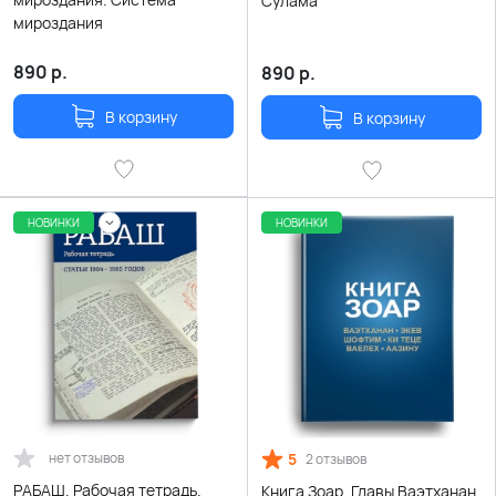
Сулама
мироздания
890
р.
890
р.
В корзину
В корзину
НОВИНКИ
НОВИНКИ
нет отзывов
5
2 отзывов
РАБАШ. Рабочая тетрадь.
Книга Зоар. Главы Ваэтханан,