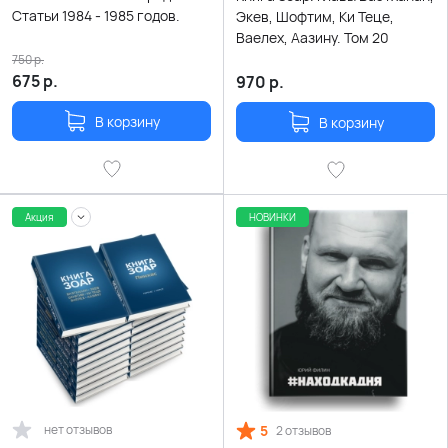
Статьи 1984 - 1985 годов.
Экев, Шофтим, Ки Теце,
Ваелех, Аазину. Том 20
750
р.
675
р.
970
р.
В корзину
В корзину
Акция
НОВИНКИ
нет отзывов
5
2 отзывов