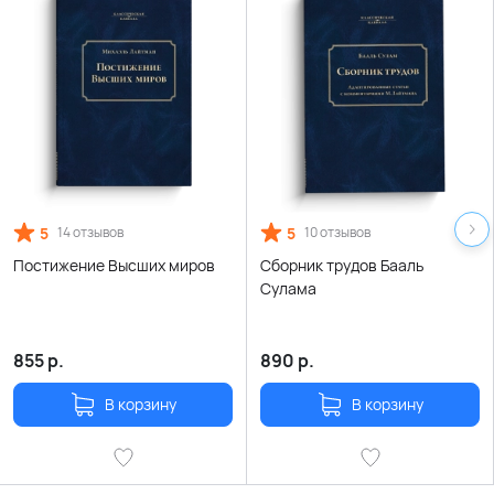
5
5
14 отзывов
10 отзывов
Постижение Высших миров
Сборник трудов Бааль
Сулама
855
р.
890
р.
В корзину
В корзину