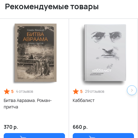
Рекомендуемые товары
5
5
4 отзывов
29 отзывов
Битва Авраама. Роман-
Каббалист
притча
370
р.
660
р.