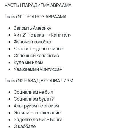
ЧАСТЬ I ПАРАДИГМА АВРААМА
Глава N1 ПРОГНОЗ АВРААМА
Закрыть Америку
Хит 21-го века – «Капитал»
Феномен колобка
Человек – дело темное
Сплошной коллектив
Куда мы идем
Уважаемый Чингисхан
Глава N2 НАЗАД В СОЦИАЛИЗМ
Социализм не был
Социализм будет?
Альтруизм не эгоизм
Эгоизм – это желание
Задолго до Биг - Бэнга
О каббале