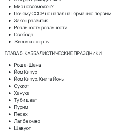
Мир невозможен?
Почему СССР не напал на Германию
первым
Закон развития
Реальность реальности
Свобода
Жизнь и смерть
ГЛАВА 5. КАББАЛИСТИЧЕСКИЕ ПРАЗДНИКИ
Рош а-Шана
Йом Кипур
Йом Кипур. Книга Йоны
Суккот
Ханука
Ту би шват
Пурим
Песах
Лаг ба омер
Шавуот