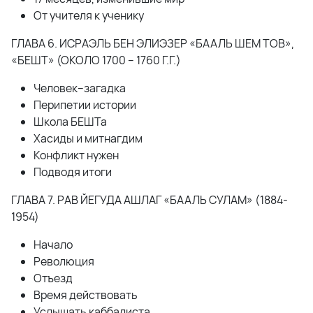
От учителя к ученику
ГЛАВА 6. ИСРАЭЛЬ БЕН ЭЛИЭЗЕР «БААЛЬ ШЕМ ТОВ»,
«БЕШТ» (ОКОЛО 1700 – 1760 Г.Г.)
Человек–загадка
Перипетии истории
Школа БЕШТа
Хасиды и митнагдим
Конфликт нужен
Подводя итоги
ГЛАВА 7. РАВ ЙЕГУДА АШЛАГ «БААЛЬ СУЛАМ» (1884-
1954)
Начало
Революция
Отъезд
Время действовать
Услышать каббалиста