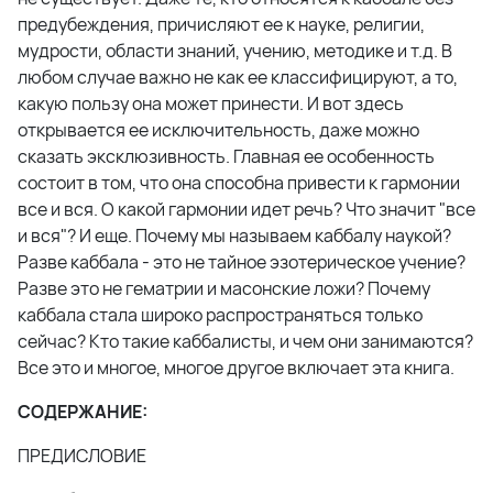
предубеждения, причисляют ее к науке, религии,
мудрости, области знаний, учению, методике и т.д. В
любом случае важно не как ее классифицируют, а то,
какую пользу она может принести. И вот здесь
открывается ее исключительность, даже можно
сказать эксклюзивность. Главная ее особенность
состоит в том, что она способна привести к гармонии
все и вся. О какой гармонии идет речь? Что значит "все
и вся"? И еще. Почему мы называем каббалу наукой?
Разве каббала - это не тайное эзотерическое учение?
Разве это не гематрии и масонские ложи? Почему
каббала стала широко распространяться только
сейчас? Кто такие каббалисты, и чем они занимаются?
Все это и многое, многое другое включает эта книга.
СОДЕРЖАНИЕ:
ПРЕДИСЛОВИЕ