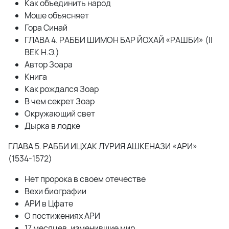
Как объединить народ
Моше объясняет
Гора Синай
ГЛАВА 4. РАББИ ШИМОН БАР ЙОХАЙ «РАШБИ» (II
ВЕК Н.Э.)
Автор Зоара
Книга
Как рождался Зоар
В чем секрет Зоар
Окружающий свет
Дырка в лодке
ГЛАВА 5. РАББИ ИЦХАК ЛУРИЯ АШКЕНАЗИ «АРИ»
(1534-1572)
Нет пророка в своем отечестве
Вехи биографии
АРИ в Цфате
О постижениях АРИ
17 месяцев, изменившие мир