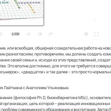
ие, или всеобщая, обширная созидательная работа на ново
ашим разногласиям, противоречиям, мы должны создать ко
ания своей семьи и, исходя из этих представлений, создат
ва. Это вполне достижимо, для этого не требуется соверш
ьмерок», «двадцаток» и так далее – это просто нормаль
ля Лайтмана с Анатолием Ульяновым.
знания (философия Ph.D, биокибернетика MSc), основатель
кой организации, цель которой – реализация инновационных
 проблем современного образования и воспитания. Автор 