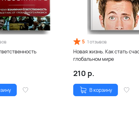
5
вов
1 отзывов
тветственность
Новая жизнь. Как стать сча
глобальном мире
210
р.
рзину
В корзину