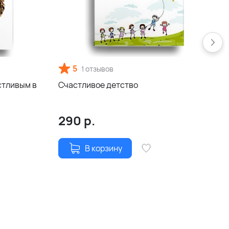
5
1 отзывов
стливым в
Счастливое детство
Р
290
р.
В корзину