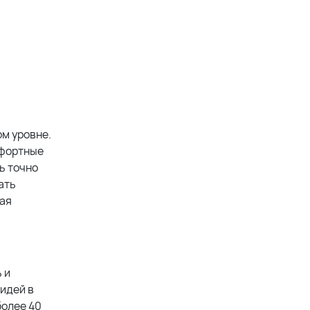
м уровне.
мфортные
ь точно
ать
ная
 и
 идей в
более 40