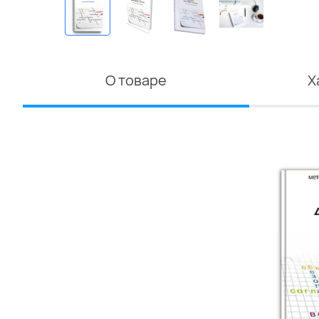
О товаре
Х