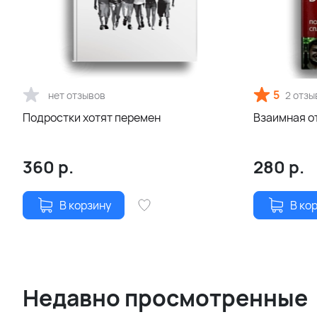
5
нет отзывов
2 отзы
Подростки хотят перемен
Взаимная о
360
р.
280
р.
В корзину
В ко
Недавно просмотренные