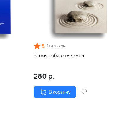
5
1 отзывов
Время собирать камни
280
р.
В корзину