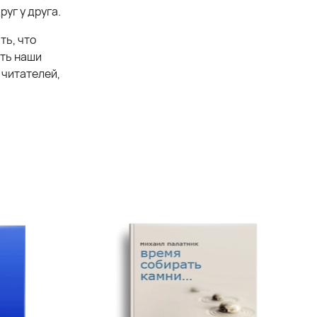
уг у друга.
ть, что
ить наши
 читателей,