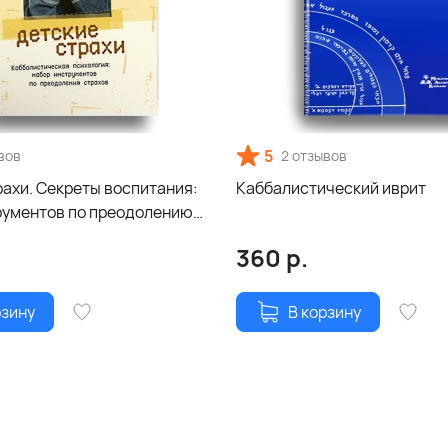
5
вов
2 отзывов
рахи. Секреты воспитания:
Каббалистический иврит
рументов по преодолению
360
р.
рзину
В корзину