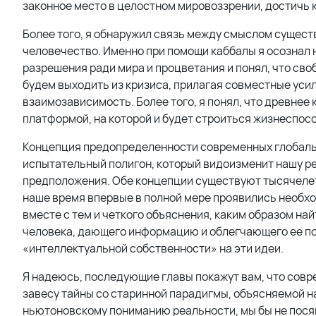
законное место в целостном мировоззрении, достичь 
Более того, я обнаружил связь между смыслом сущес
человечество. Именно при помощи каббалы я осознал 
разрешения ради мира и процветания и понял, что сво
будем выходить из кризиса, прилагая совместные усил
взаимозависимость. Более того, я понял, что древне
платформой, на которой и будет строиться жизнеспос
Концепция предопределенности современных глобальных
испытательный полигон, который видоизменит нашу ре
предположения. Обе концепции существуют тысячелети
наше время впервые в полной мере проявились необхо
вместе с тем и четкого объяснения, каким образом най
человека, дающего информацию и облегчающего ее пон
«интеллектуальной собственности» на эти идеи.
Я надеюсь, последующие главы покажут вам, что сов
завесу тайны со старинной парадигмы, объясняемой на
ньютоновскому пониманию реальности, мы бы не пося