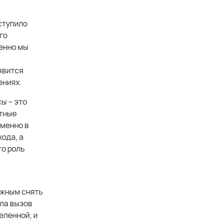
ступило
го
менно мы
явится
ениях.
ы – это
ятные
именно в
ода, а
то роль
ожным снять
ила вызов
еленной, и