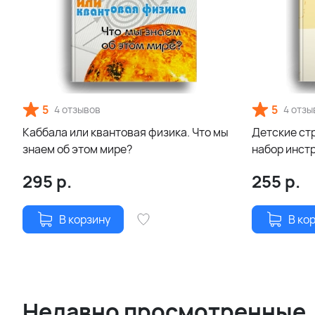
5
5
4 отзывов
4 отзы
Каббала или квантовая физика. Что мы
Детские ст
знаем об этом мире?
набор инст
страхов
295
р.
255
р.
В корзину
В ко
Недавно просмотренные