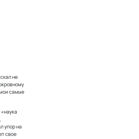
скал не
нокровному
 мои самые
 «наука
,
л упор на
ет свое