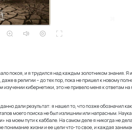
о покоя, и я трудился над каждым золотником знания. Я и
 даже в религии – до тех пор, пока не пришел к новому пол
ри изучении кибернетики, это не привело меня к ответам на
анно дали результат: я нашел то, что позже обозначил как
 этапов моего поиска не был излишним или напрасным. Наука
на моем пути к каббале. На самом деле я никогда не дела
ое понимание жизни и ее цели что-то свое, и каждая занима