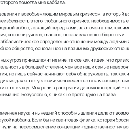
которого помогла мне каббала.
твования и всеобъемлющим мировым кризисом, в который в
неизбежность этого глобального кризиса, необходимость е
бодный выбор, лежащий перед нами, заключен в том, как и
ия, кооперируясь и, главное, осознавая свою общность и
е каббалистическое определение отношений между людьми 
обное общество, основанное на взаимных дружеских отнош
 угроз принадлежит не мне, также как и идея, что кризис
альность в большей степени, чем все наши самые неверо
я, но лишь сейчас начинают себя обнаруживать, так как 
димые для этого условия: человечество отчаянно ищет вых
ти этот выход. Моя роль в раскрытии данных концепций – э
имание. Безусловно, я никак не претендую на права
ременная наука и нынешний способ мышления делают возм
укой каббала. Если бы не квантовая физика, которая брос
гнули на переосмысление концепции «единственности» вс