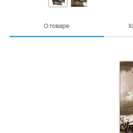
О товаре
Х