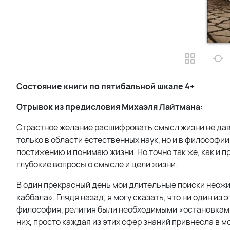
Состояние книги по пятибальной шкале 4+
Отрывок из предисловия Михаэля Лайтмана:
Страстное желание расшифровать смысл жизни не давал
только в области естественных наук, но и в философии,
постижению и понимаю жизни. Но точно так же, как и п
глубокие вопросы о смысле и цели жизни.
В один прекрасный день мои длительные поиски неожид
каббала». Глядя назад, я могу сказать, что ни один из
философия, религия были необходимыми «остановками» 
них, просто каждая из этих сфер знаний привнесла в м